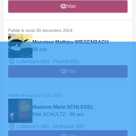
Voir
Publié le lundi 30 décembre 2024
Monsieur Mathieu WIESENBACH
96 ans
-
Lutterbach (68)
Pfastatt (68)
Voir
Publié le mardi 27 juin 2023
Madame Marie SCHLEGEL
Née SCHULTZ
- 96 ans
-
Lutterbach (68)
Mulhouse (68)