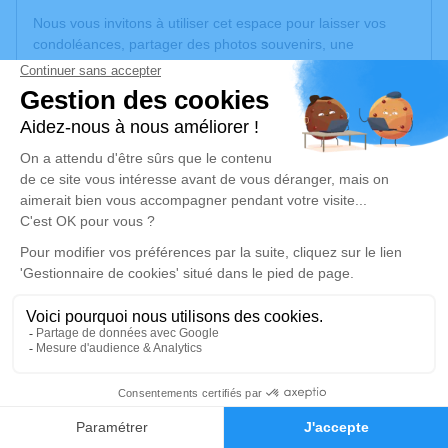
Nous vous invitons à utiliser cet espace pour laisser vos
condoléances, partager des photos souvenirs, une
anecdote ou exprimer vos pensées à travers des poèmes
ou des textes. Cet endroit est un lieu d'expression dédié à
honorer la mémoire d’Ingrid BONTE.
Un service de plantation d’arbre hommage est
disponible
ici
.
Je rends hommage
Cérémonie religieuse
lundi 24 mars 2025 à 14h30
Chapelle Saint Luc de Mulhouse
46 Rue Albert Camus
68200 Mulhouse
41
Faire-part
Hommages
Je rends hommage