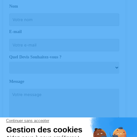
Nom
E-mail
Quel Devis Souhaitez-vous ?
Message
Nous avons besoin de votre consentement
pour charger le service reCAPTCHA ! Veuillez