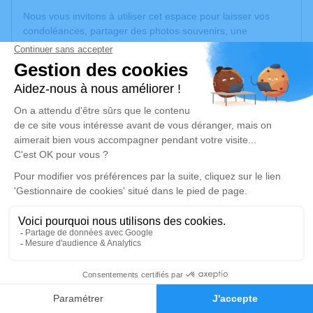
Nous vous invitons à utiliser cet espace pour laisser vos
condoléances, partager des photos souvenirs, une
anecdote ou exprimer vos pensées à travers des poèmes
ou des textes. Cet endroit est un lieu d'expression dédié à
honorer la mémoire de Thérèse MARTY.
Un service de plantation d’arbre hommage est
disponible
ici
.
Je rends hommage
Cérémonie religieuse
mardi 12 décembre 2023 à 14h30
Église Saint Sylvestre d'Altenach
68210 Altenach
3
Je rends hommage
Faire-part
Hommages