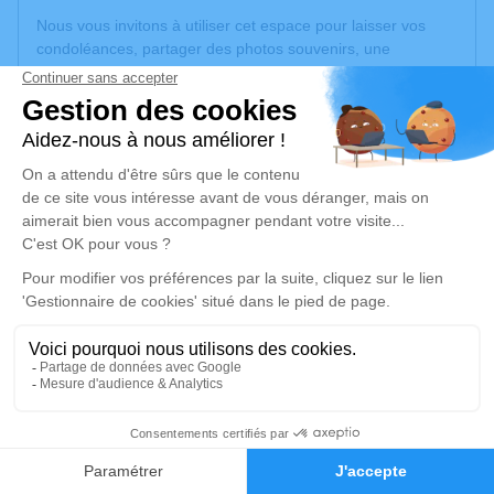
Nous vous invitons à utiliser cet espace pour laisser vos
condoléances, partager des photos souvenirs, une
anecdote ou exprimer vos pensées à travers des poèmes
ou des textes. Cet endroit est un lieu d'expression dédié à
honorer la mémoire de Suzanne PATARD.
Un service de plantation d’arbre hommage est
disponible
ici
.
Je rends hommage
Cérémonie religieuse
mardi 30 janvier 2024 à 10h00
Église Saint Fridolin de Mulhouse
66 rue des Pins
68200 Mulhouse
6
Faire-part
Hommages
Je rends hommage