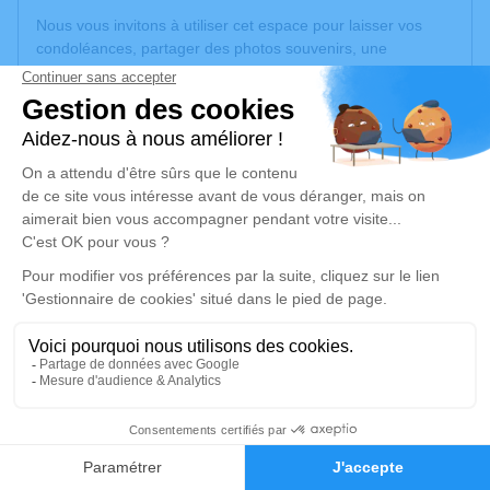
Nous vous invitons à utiliser cet espace pour laisser vos
condoléances, partager des photos souvenirs, une
anecdote ou exprimer vos pensées à travers des poèmes
ou des textes. Cet endroit est un lieu d'expression dédié à
honorer la mémoire de Robert ROMANN.
Un service de plantation d’arbre hommage est
disponible
ici
.
Je rends hommage
Cérémonie religieuse
jeudi 05 septembre 2024 à 14h30
Église Saint Léger de Rixheim
68170 Rixheim
14
Je rends hommage
Faire-part
Hommages