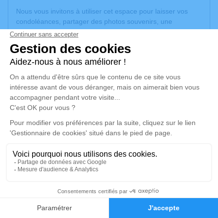
Nous vous invitons à utiliser cet espace pour laisser vos
condoléances, partager des photos souvenirs, une
anecdote ou exprimer vos pensées à travers des poèmes
ou des textes. Cet endroit est un lieu d'expression dédié à
honorer la mémoire de Pedro CARMONA NAVARRETE.
Un service de plantation d’arbre hommage est
disponible
ici
.
Je rends hommage
Cérémonie religieuse
vendredi 03 février 2023 à 13h00
Église Saint Ulrich de Morschwiller-le-Bas
13, rue de l'Eglise
68790 Morschwiller-le-Bas
1
Faire-part
Hommages
Je rends hommage