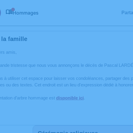
Hommages
Part
0
la famille
ers amis,
rande tristesse que nous vous annonçons le décès de Pascal LARDÉ
s à utiliser cet espace pour laisser vos condoléances, partager de
s ou des textes. Cet endroit est un lieu d'expression dédié à hono
antation d’arbre hommage est
disponible ici
.