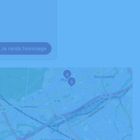
Je rends hommage
2
3