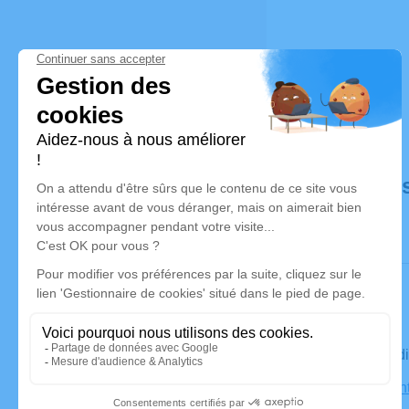
Déroulé de
Le vendred
Église Sain