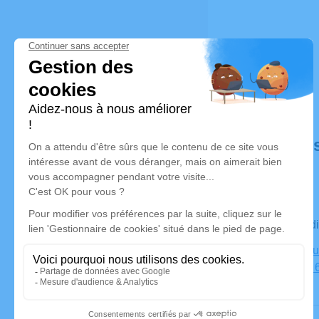
Déroulé de
Le vendred
Mémentoriu
de Dinard,