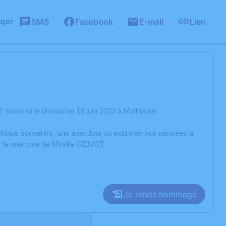
SMS
Facebook
E-mail
Lien
ager
T survenu le dimanche 18 juin 2023 à Mulhouse.
s photos souvenirs, une anecdote ou exprimer vos pensées à
er la mémoire de Mireille GENOT.
Je rends hommage