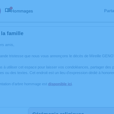
Hommages
Part
0
la famille
ers amis,
rande tristesse que nous vous annonçons le décès de Mireille GENO
s à utiliser cet espace pour laisser vos condoléances, partager de
s ou des textes. Cet endroit est un lieu d'expression dédié à honor
antation d’arbre hommage est
disponible ici
.