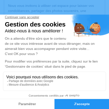
Nous vous invitons à utiliser cet espace pour laisser vos
condoléances, partager des photos souvenirs, une
anecdote ou exprimer vos pensées à travers des poèmes
ou des textes. Cet endroit est un lieu d'expression dédié à
honorer la mémoire de Michelle DURANTE.
Un service de plantation d’arbre hommage est
disponible
ici
.
Je rends hommage
Cérémonie religieuse
mercredi 09 mars 2022 à 10h30
Mémentorium du Centre Funéraire de
Mulhouse
55, Rue de Dinard
1
68200 Mulhouse
Faire-part
Hommages