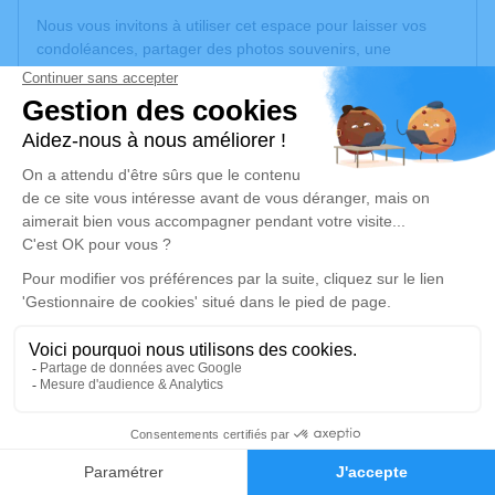
Nous vous invitons à utiliser cet espace pour laisser vos
condoléances, partager des photos souvenirs, une
anecdote ou exprimer vos pensées à travers des poèmes
ou des textes. Cet endroit est un lieu d'expression dédié à
honorer la mémoire de Marie BATTO.
Un service de plantation d’arbre hommage est
disponible
ici
.
Je rends hommage
Cérémonie religieuse
vendredi 26 janvier 2024 à 14h30
Église Saint Léonard de Dannemarie
1 place Hemming
68210 Dannemarie
2
Faire-part
Hommages
Je rends hommage