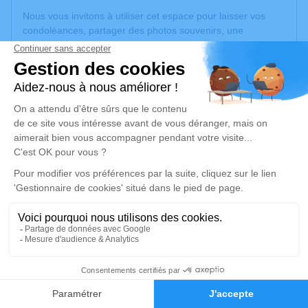
Nous vous invitons à utiliser cet espace pour laisser vos
condoléances, partager des photos souvenirs, une
anecdote ou exprimer vos pensées à travers des poèmes
ou des textes. Cet endroit est un lieu d'expression dédié à
honorer la mémoire de Marie-Louise GATTO.
Un service de plantation d’arbre hommage est
disponible
ici
.
Je rends hommage
Cérémonie religieuse
vendredi 31 mai 2024 à 10h30
Église Sainte Marie de Mulhouse
13 rue du Couvent
68100 Mulhouse
3
Faire-part
Hommages
Je rends hommage