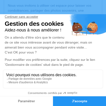
Nous vous invitons à utiliser cet espace pour laisser vos
condoléances, partager des photos souvenirs, une
anecdote ou exprimer vos pensées à travers des poèmes
ou des textes. Cet endroit est un lieu d'expression dédié à
honorer la mémoire de José MONTEIRO DA SILVA.
Un service de plantation d’arbre hommage est
disponible
ici
.
Je rends hommage
Cérémonie religieuse
vendredi 05 janvier 2024 à 10h30
Église Saint-Barthélemy de Mulhouse
93, Rue du Château Zu-Rhein
68200 Mulhouse
4
Faire-part
Hommages
Je rends hommage