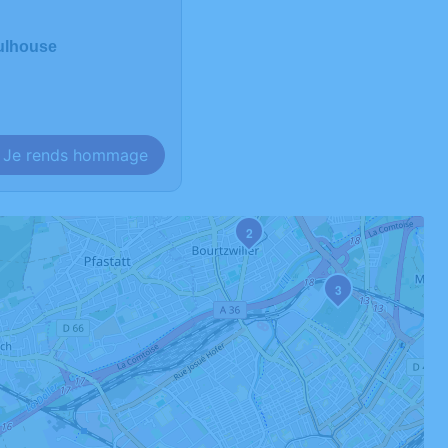
Mulhouse
Je rends hommage
2
3