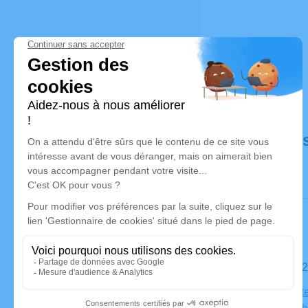
Déroulé de
Le mardi 0
Eglise Port