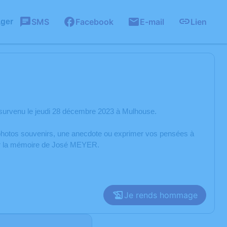
SMS
Facebook
E-mail
Lien
ager
urvenu le jeudi 28 décembre 2023 à Mulhouse.
s photos souvenirs, une anecdote ou exprimer vos pensées à
rer la mémoire de José MEYER.
Je rends hommage