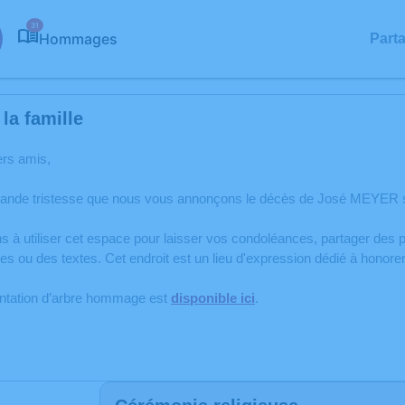
31
Hommages
Part
la famille
ers amis,
rande tristesse que nous vous annonçons le décès de José MEYER s
s à utiliser cet espace pour laisser vos condoléances, partager de
es ou des textes. Cet endroit est un lieu d'expression dédié à hono
antation d’arbre hommage est
disponible ici
.