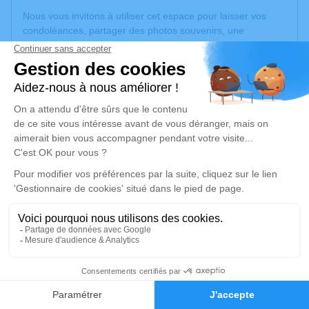
Nous vous invitons à utiliser cet espace pour laisser vos
condoléances, partager des photos souvenirs, une
anecdote ou exprimer vos pensées à travers des poèmes
ou des textes. Cet endroit est un lieu d'expression dédié à
honorer la mémoire de Jorge DOS SANTOS BATISTA.
Un service de plantation d’arbre hommage est
disponible
ici
.
Je rends hommage
Cérémonie religieuse
mardi 22 mars 2022 à 14h30
Information indisponible
2
Je rends hommage
Faire-part
Hommages
Déroulé des obsèques