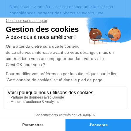
Nous vous invitons à utiliser cet espace pour laisser vos
condoléances, partager des photos souvenirs, une
anecdote ou exprimer vos pensées à travers des poèmes
ou des textes. Cet endroit est un lieu d'expression dédié à
honorer la mémoire de Jean-Paul SPENLINHAUER.
Un service de plantation d’arbre hommage est
disponible
ici
.
Je rends hommage
Cérémonie religieuse
mardi 18 octobre 2022 à 14h30
Église Saint Ulrich de Morschwiller-le-Bas
13, rue de l'Eglise
68790 Morschwiller-le-Bas
1
Faire-part
Hommages
Je rends hommage