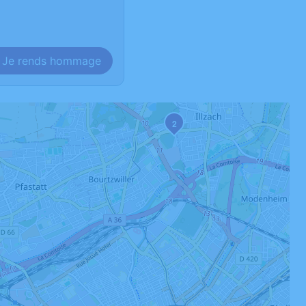
Je rends hommage
2