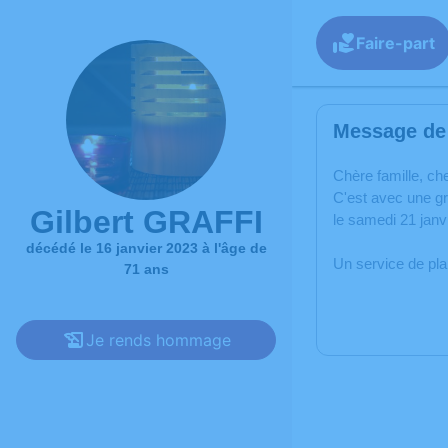
Faire-part
Message de 
C
hère famille, ch
C'est avec une g
Gilbert GRAFFI
le samedi 21 janv
décédé le 16 janvier 2023 à l'âge de
Un service de pl
71 ans
Je rends hommage