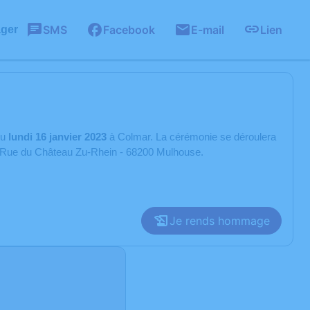
SMS
Facebook
E-mail
Lien
ager
nu
lundi 16 janvier 2023
à Colmar. La cérémonie se déroulera
3, Rue du Château Zu-Rhein - 68200 Mulhouse.
Je rends hommage