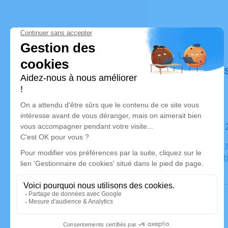
Déroulé de
Le samedi 
Église Sain
68200 Mul