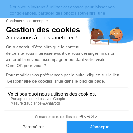
Nous vous invitons à utiliser cet espace pour laisser vos
condoléances, partager des photos souvenirs, une
anecdote ou exprimer vos pensées à travers des poèmes
ou des textes. Cet endroit est un lieu d'expression dédié à
honorer la mémoire de François MOTZ.
Un service de plantation d’arbre hommage est
disponible
ici
.
Je rends hommage
Cérémonie religieuse
lundi 31 mars 2025 à 14h30
Église Sainte Geneviève de Mulhouse
20 rue de Stalingrad
68100 Mulhouse
2
Faire-part
Hommages
Je rends hommage