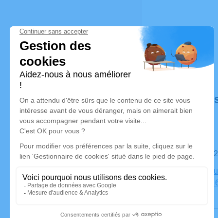
Déroulé de
Le mardi 0
Mémentoriu
de Dinard,