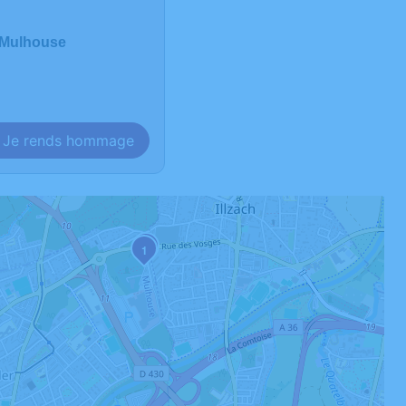
 Mulhouse
Je rends hommage
2
1