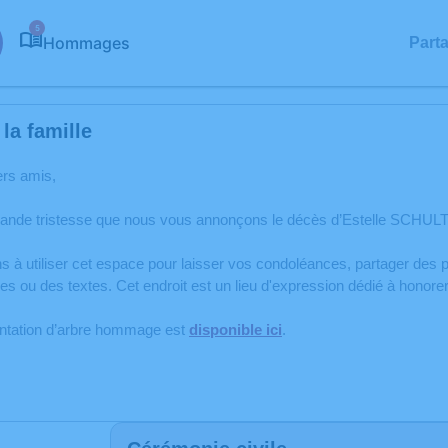
5
Hommages
Part
la famille
ers amis,
rande tristesse que nous vous annonçons le décès d’Estelle SCHULTZ 
s à utiliser cet espace pour laisser vos condoléances, partager de
s ou des textes. Cet endroit est un lieu d'expression dédié à honor
antation d’arbre hommage est
disponible ici
.