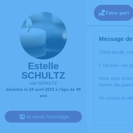
Faire-part
Message de 
Chère famille, ch
Estelle
C’est avec une g
SCHULTZ
Nous vous inviton
née SCHULTZ
travers des poème
décédée le 24 avril 2023 à l'âge de 49
ans
Un service de pl
Je rends hommage