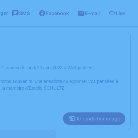
SMS
Facebook
E-mail
Lien
ager
survenu le lundi 24 avril 2023 à Wolfgantzen.
s photos souvenirs, une anecdote ou exprimer vos pensées à
er la mémoire d’Estelle SCHULTZ.
Je rends hommage