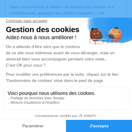
Nous vous invitons à utiliser cet espace pour laisser vos
condoléances, partager des photos souvenirs, une
anecdote ou exprimer vos pensées à travers des poèmes
ou des textes. Cet endroit est un lieu d'expression dédié à
honorer la mémoire de Dominique ASSIRELLI.
Un service de plantation d’arbre hommage est
disponible
ici
.
Je rends hommage
Cérémonie religieuse
vendredi 22 mars 2024 à 14h30
Eglise Saint Gall de Brunstatt-Didenheim
10 Rue Zwiller
68350 Brunstatt-Didenheim
2
Faire-part
Hommages
Je rends hommage