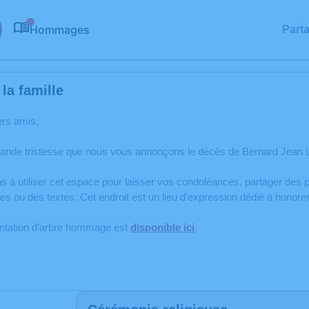
Hommages
Part
0
la famille
ers amis,
rande tristesse que nous vous annonçons le décès de Bernard Jean
s à utiliser cet espace pour laisser vos condoléances, partager de
es ou des textes. Cet endroit est un lieu d'expression dédié à hono
antation d’arbre hommage est
disponible ici
.