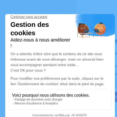
Déroulé de
Les inform
Activez une alert
Recevoir une aler
Je veux êt