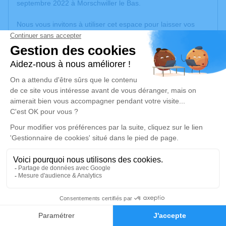
septembre 2022 à Morschwiller le Bas.
Nous vous invitons à utiliser cet espace pour laisser vos
condoléances, partager des photos souvenirs, une
anecdote ou exprimer vos pensées à travers des poèmes
ou des textes. Cet endroit est un lieu d'expression dédié à
honorer la mémoire d’Asuncion JAEN Y ANGUITA.
Un service de plantation d’arbre hommage est
disponible
ici
.
Je rends hommage
Cérémonie religieuse
jeudi 22 septembre 2022 à 14h00
Église Saint Ulrich de Morschwiller-le-Bas
13, rue de l'Eglise
4
68790 Morschwiller-le-Bas
Faire-part
Hommages